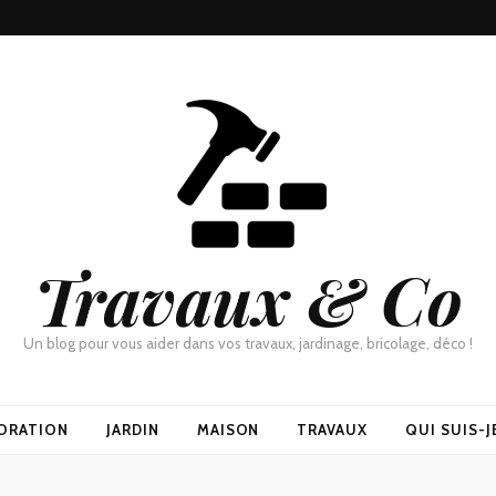
Travaux & Co
Un blog pour vous aider dans vos travaux, jardinage, bricolage, déco !
ORATION
JARDIN
MAISON
TRAVAUX
QUI SUIS-J