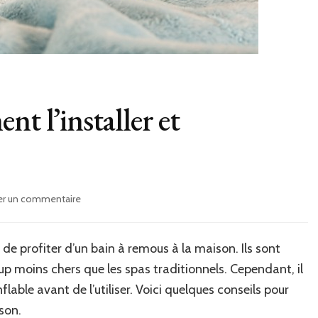
nt l’installer et
sur
er un commentaire
Spa
gonflable
:
de profiter d’un bain à remous à la maison. Ils sont
comment
ucoup moins chers que les spas traditionnels. Cependant, il
l’installer
et
lable avant de l’utiliser. Voici quelques conseils pour
l’entretenir
son.
?