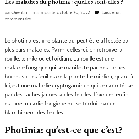
Les maladies du photinia : quelles sont-elles ?
par
Quentin
mis à jour le
octobre 20, 2022
Laisser un
sur
commentaire
Les
maladies
du
Le photinia est une plante qui peut être affectée par
photinia
plusieurs maladies. Parmi celles-ci, on retrouve la
:
quelles
rouille, le mildiou et l’oïdium. La rouille est une
sont-
maladie fongique qui se manifeste par des taches
elles
brunes sur les feuilles de la plante. Le mildiou, quant à
?
lui, est une maladie cryptogamique qui se caractérise
par des taches jaunes sur les feuilles. L’oïdium, enfin,
est une maladie fongique qui se traduit par un
blanchiment des feuilles.
Photinia: qu’est-ce que c’est?