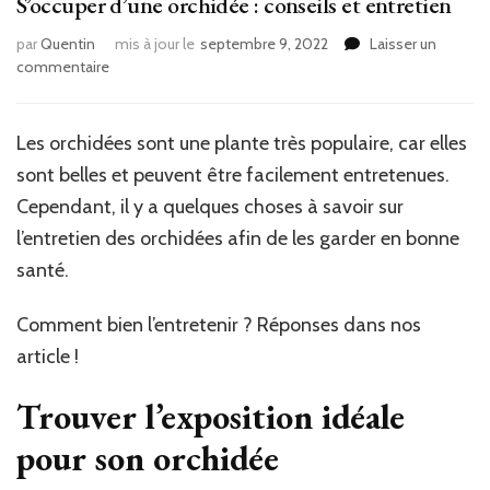
S’occuper d’une orchidée : conseils et entretien
par
Quentin
mis à jour le
septembre 9, 2022
Laisser un
sur
commentaire
S’occuper
d’une
orchidée
Les orchidées sont une plante très populaire, car elles
:
sont belles et peuvent être facilement entretenues.
conseils
et
Cependant, il y a quelques choses à savoir sur
entretien
l’entretien des orchidées afin de les garder en bonne
santé.
Comment bien l’entretenir ? Réponses dans nos
article !
Trouver l’exposition idéale
pour son orchidée