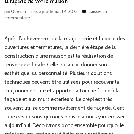
la façade de votre maison
par
Quentin
mis à jour le
août 4, 2023
Laisser un
sur
commentaire
Quelques
bonnes
raisons
Après l’achèvement de la maçonnerie et la pose des
de
ouvertures et fermetures, la dernière étape de la
choisir
le
construction d’une maison est la réalisation de
crépi
l’enveloppe finale. Celle qui va lui donner son
pour
esthétique, sa personnalité. Plusieurs solutions
la
façade
techniques peuvent être utilisées pour recouvrir la
de
maçonnerie brute et apporter la touche finale à la
votre
façade et aux murs extérieurs. Le crépi est très
maison
souvent utilisé comme revêtement de façade. C’est
l’une des raisons qui nous pousse à nous y intéresser
aujourd’hui. Découvrons donc ensemble pourquoi le
crépi est une option privilégiée pour protéger et