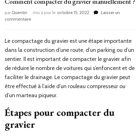
Comment compacter du gravier manuellement ?
par
Quentin
mis à jour le
octobre 15, 2022
Laisser un
sur
commentaire
Comment
compacter
du
Le compactage du gravier est une étape importante
gravier
dans la construction d’une route, d’un parking ou d’un
manuellement ?
sentier. Il est important de compacter le gravier afin
de réduire le nombre de voitures qui s’enfoncent et de
faciliter le drainage. Le compactage du gravier peut
être effectué à l’aide d’un rouleau compresseur ou
d’un marteau piqueur.
Étapes pour compacter du
gravier