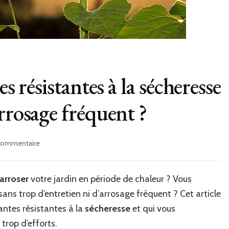
s résistantes à la sécheresse
rrosage fréquent ?
sur
 commentaire
Quelles
sont
les
arroser
votre jardin en période de chaleur ? Vous
plantes
sans trop d’entretien ni d’arrosage fréquent ? Cet article
résistantes
à
lantes résistantes à la
sécheresse
et qui vous
la
trop d’efforts.
sécheresse