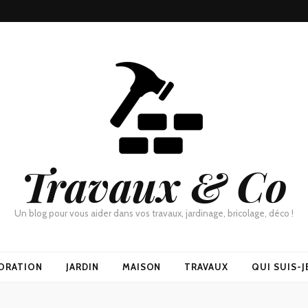
Travaux & Co
Un blog pour vous aider dans vos travaux, jardinage, bricolage, déco !
ORATION
JARDIN
MAISON
TRAVAUX
QUI SUIS-J