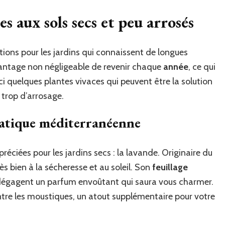
pour
es aux sols secs et peu arrosés
un
jardin
sans
tions pour les jardins qui connaissent de longues
arrosage
fréquent
avantage non négligeable de revenir chaque
année
, ce qui
?
i quelques plantes vivaces qui peuvent être la solution
 trop d’arrosage.
matique méditerranéenne
préciées pour les jardins secs : la lavande. Originaire du
ès bien à la sécheresse et au soleil. Son
feuillage
et dégagent un parfum envoûtant qui saura vous charmer.
ontre les moustiques, un atout supplémentaire pour votre