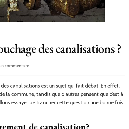
ouchage des canalisations ?
sur
 un commentaire
Qui
doit
payer
es canalisations est un sujet qui fait débat. En effet,
le
é de la commune, tandis que d’autres pensent que c’est à
débouchage
des
allons essayer de trancher cette question une bonne fois
canalisations
?
gement de canalisation?