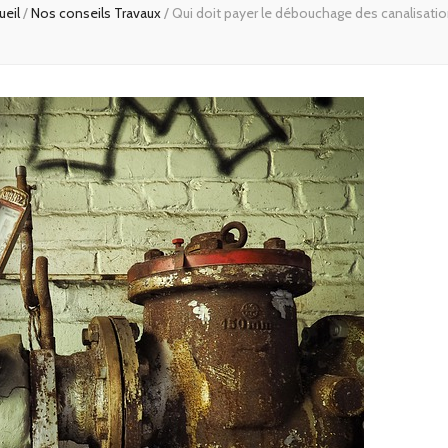
ueil
/
Nos conseils Travaux
/
Qui doit payer le débouchage des canalisatio