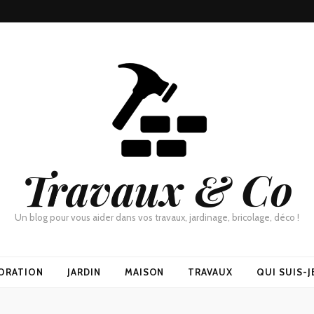
Travaux & Co
Un blog pour vous aider dans vos travaux, jardinage, bricolage, déco !
ORATION
JARDIN
MAISON
TRAVAUX
QUI SUIS-J