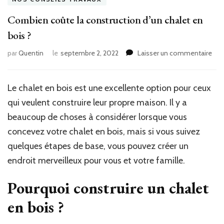
Combien coûte la construction d’un chalet en
bois ?
sur
par
Quentin
le
septembre 2, 2022
Laisser un commentaire
Com
coû
la
Le chalet en bois est une excellente option pour ceux
con
qui veulent construire leur propre maison. Il y a
d’un
cha
beaucoup de choses à considérer lorsque vous
en
concevez votre chalet en bois, mais si vous suivez
boi
quelques étapes de base, vous pouvez créer un
?
endroit merveilleux pour vous et votre famille.
Pourquoi construire un chalet
en bois ?