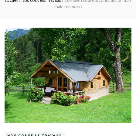
Accueil
/
Nos conseils Travaux
/
Combien coûte la construction d’un
chalet en bois ?
NOS CONSEILS TRAVAUX