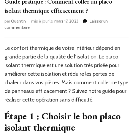
Guide pratique : Comment coller un placo
isolant thermique efficacement ?
par
Quentin
mis à jour le
mars 17, 2023
Laisser un
sur
commentaire
Guide
pratique
:
Le confort thermique de votre intérieur dépend en
Comment
grande partie de la qualité de l’isolation. Le placo
coller
un
isolant thermique est une solution très prisée pour
placo
améliorer cette isolation et réduire les pertes de
isolant
chaleur dans vos pièces. Mais comment coller ce type
thermique
efficacement
de panneaux efficacement ? Suivez notre guide pour
?
réaliser cette opération sans difficulté.
Étape 1 : Choisir le bon placo
isolant thermique